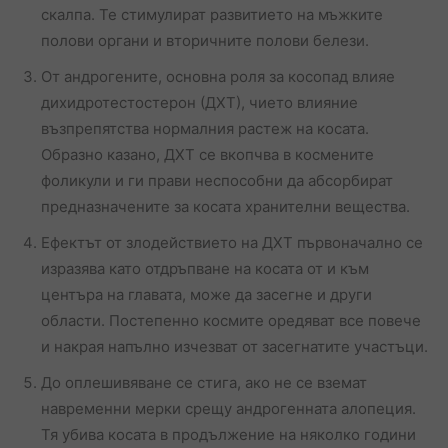
скалпа. Те стимулират развитието на мъжките
полови органи и вторичните полови белези.
От андрогените, основна роля за косопад влияе
дихидротестостерон (ДХТ), чието влияние
възпрепятства нормалния растеж на косата.
Образно казано, ДХТ се вкопчва в космените
фоликули и ги прави неспособни да абсорбират
предназначените за косата хранителни вещества.
Ефектът от злодействието на ДХТ първоначално се
изразява като отдръпване на косата от и към
центъра на главата, може да засегне и други
области. Постепенно космите оредяват все повече
и накрая напълно изчезват от засегнатите участъци.
До оплешивяване се стига, ако не се вземат
навременни мерки срещу андрогенната алопеция.
Тя убива косата в продължение на няколко години