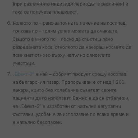
(при различните индивиди периодът е различен) и
така се получава плешивост.
Колкото по – рано започнете лечение на косопад,
толкова по – голям успех можете да очаквате.
Защото е много по – лесно да сгъстиш леко
разредената коса, отколкото да накараш космите да
поникнат отново върху напълно олиселите
участъци.
„
Ефект-2”
е най – добрият продукт срещу косопад
на българския пазар. Препоръчван е от над 1 200
лекари, които без колебание съветват своите
пациенти да го използват. Важно е да се отбележи,
че „Ефект-2” е изработен от напълно натурални
съставки, удобен е за използване по всяко време и
е напълно безопасен.