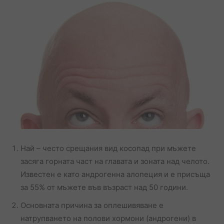
Най – често срещания вид косопад при мъжете
засяга горната част на главата и зоната над челото.
Известен е като андрогенна алопеция и е присъща
за 55% от мъжете във възраст над 50 години.
Основната причина за оплешивяване е
натрупването на полови хормони (андрогени) в