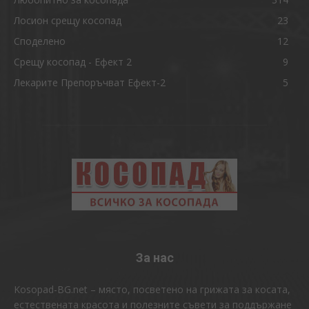
Лосион срещу косопад
23
Споделено
12
Срещу косопад - Ефект 2
9
Лекарите Препоръчват Ефект-2
5
За нас
Kosopad-BG.net – място, посветено на грижата за косата,
естествената красота и полезните съвети за поддържане