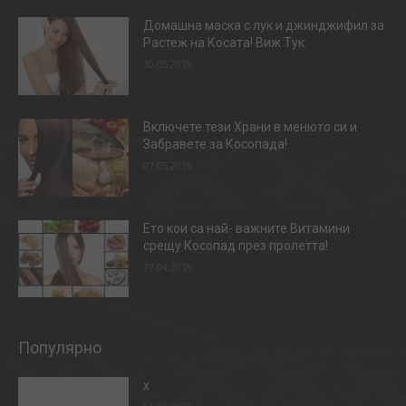
Домашна маска с лук и джинджифил за
Растеж на Косата! Виж Тук:
30.05.2019
Включете тези Храни в менюто си и
Забравете за Косопада!
07.05.2019
Ето кои са най- важните Витамини
срещу Косопад през пролетта!
17.04.2019
Популярно
x