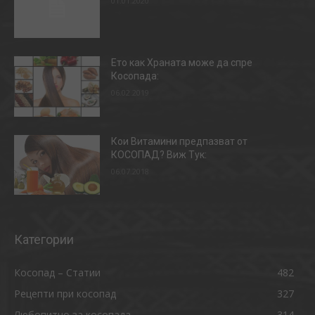
01.01.2020
Ето как Храната може да спре
Косопада:
06.02.2019
Кои Витамини предпазват от
КОСОПАД? Виж Тук:
06.07.2018
Категории
Косопад – Статии
482
Рецепти при косопад
327
Любопитно за косопада
314