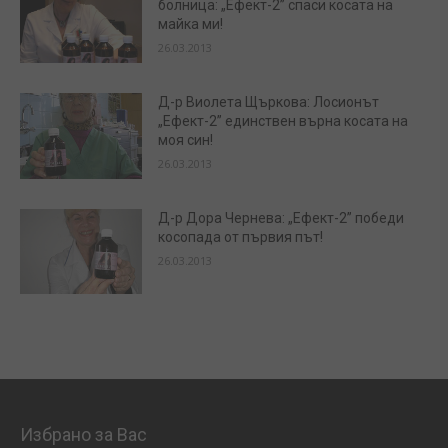
болница: „Ефект-2” спаси косата на
майка ми!
26.03.2013
Д-р Виолета Щъркова: Лосионът
„Ефект-2” единствен върна косата на
моя син!
26.03.2013
Д-р Дора Чернева: „Ефект-2” победи
косопада от първия път!
26.03.2013
Избрано за Вас