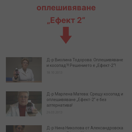
оплешивяване
„Ефект 2“
Д-р Виолина Тодорова: Оплешивяване
и косопад?! Решението е „Ефект-2“!
18.10.2013
Д-р Марлена Матева: Срещу косопад и
оплешивяване „Ефект-2” е без
алтернатива!
26.03.2013
Д-р Нина Николова от Александровска