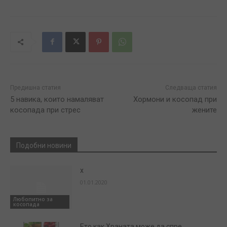
Предишна статия
Следваща статия
5 навика, които намаляват
Хормони и косопад при
косопада при стрес
жените
Подобни новини
x
01.01.2020
Любопитно за
косопада
Ето как Храната може да спре