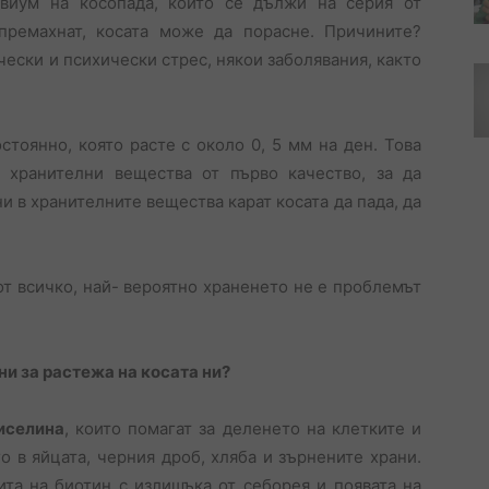
виум на косопада, който се дължи на серия от
премахнат, косата може да порасне. Причините?
ески и психически стрес, някои заболявания, както
стоянно, която расте с около 0, 5 мм на ден. Това
 хранителни вещества от първо качество, за да
 в хранителните вещества карат косата да пада, да
от всичко, най- вероятно храненето не е проблемът
и за растежа на косата ни?
иселина
, които помагат за деленето на клетките и
 в яйцата, черния дроб, хляба и зърнените храни.
ита на биотин с излишъка от себорея и появата на