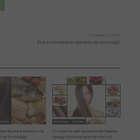
Следваща статия
Коя е основната причина за косопад?
татии
Косопад – Статии
ези Храни в менюто си
Ето кои са най- важните Витамини
е за Косопада!
срещу Косопад през пролетта!