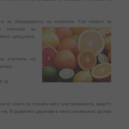
а за образуването на колагена. Той помага за
о е
ключово за
бено цитрусите,
на клетките на
хтина.
т за
ои от които са познати като олигоелементи, защото
о ни. В развитите държави е много възможно да има