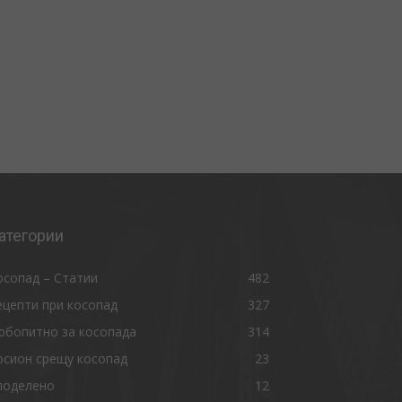
атегории
осопад – Статии
482
ецепти при косопад
327
юбопитно за косопада
314
осион срещу косопад
23
поделено
12