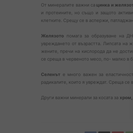
От минералите важни са
цинка и желязо
и протеините, но също и защото актив
клетките. Срещу се в аспержи, патладжан
Желязото
помага за образуване на ДН
увреждането от възрастта. Липсата на ж
жените, пречи на кислорода да не дости
се среща в червеното месо, по- малко в б
Селенът
е много важен за еластичностт
радикалите, които я увреждат. Среща се в
Други важни минерали за косата за
хром,