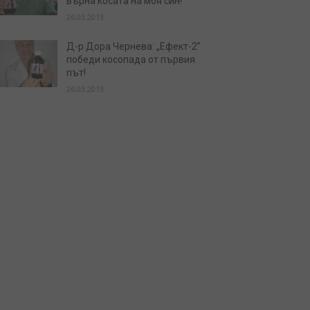
върна косата на моя син!
26.03.2013
Д-р Дора Чернева: „Ефект-2”
победи косопада от първия
път!
26.03.2013