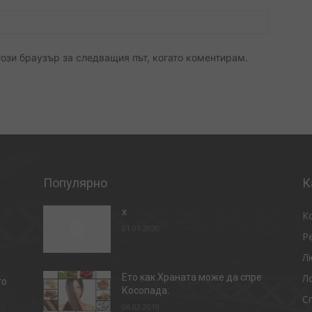
уебсайт:
този браузър за следващия път, когато коментирам.
Популярно
К
x
К
01.01.2020
Р
Л
Л
Ето как Храната може да спре
то
Косопада:
С
06.02.2019