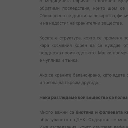
В медицината наричат телогенен ефлу
обратими последствия, които щом се 
Обикновено се дължи на лекарства, физич
и на недостиг на хранителни вещества.
Косата е структура, която се променя по
кара космения корен да се нуждае от
поддържа производството. Малки промени
е чуплива и тънка.
Ако се храните балансирано, като ядете 
и трябва да търсим другаде.
Нека разгледаме кои вещества са полезн
Много важни са
биотина и фолиевата к
образуването на ДНК. Съдържат се много
Има изследвания, които свързват дефиц