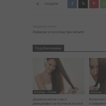
СПОДЕЛИ
Предишна статия
Хормони и косопад при жените
Подобни новини
Косопад – Статии
Косопад – С
Домашна маска с лук и
Включете т
джинджифил за Растеж на Косата!
и Забравет