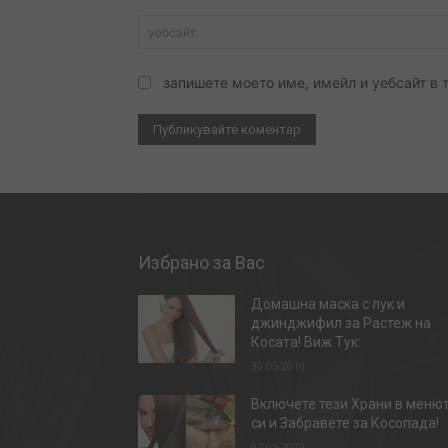
запишете моето име, имейл и уебсайт в 
Избрано за Вас
Домашна маска с лук и
джинджифил за Растеж на
Косата! Виж Тук:
30.05.2019
Включете тези Храни в меню
си и Забравете за Косопада!
07.05.2019