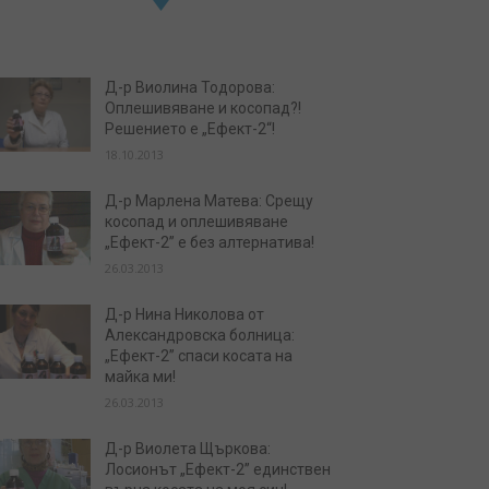
Д-р Виолина Тодорова:
Оплешивяване и косопад?!
Решението е „Ефект-2“!
18.10.2013
Д-р Марлена Матева: Срещу
косопад и оплешивяване
„Ефект-2” е без алтернатива!
26.03.2013
Д-р Нина Николова от
Александровска болница:
„Ефект-2” спаси косата на
майка ми!
26.03.2013
Д-р Виолета Щъркова:
Лосионът „Ефект-2” единствен