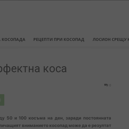
 КОСОПАДА
РЕЦЕПТИ ПРИ КОСОПАД
ЛОСИОН СРЕЩУ 
рфектна коса
0
у 50 и 100 косъма на ден, заради постоянната
вличащият вниманието косопад може да е резултат