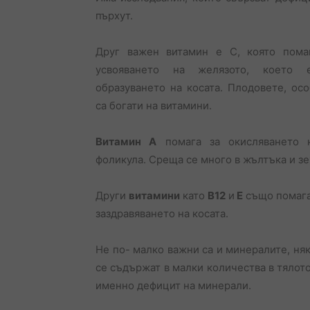
пърхут.
Друг важен витамин е С, която помаг
усвояването на желязото, коет
образуването на косата. Плодовете, осо
са богати на витамини.
Витамин А
помага за окисляването 
фоликула. Среща се много в жълтъка и зе
Други
витамини
като
В12
и
Е
също помага
заздравяването на косата.
Не по- малко важни са и минералите, няк
се съдържат в малки количества в тялот
именно дефицит на минерали.