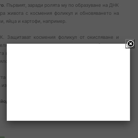
то
. Първият, заради ролята му по образуване на ДНК
ира живота с космения фоликул и обновяването на
и, яйца и картофи, например.
К. Защитават космения фоликул от окисляване и
елязо, която е много разпространена, особено при
га в достатъчни количества до фоликула. Желязото
ялото, в рибата и морски дарове с черупка.
а на косата, като помага за освобождаването от
 изобилие в чесъна, маята и рибата.
 йод и калций
.