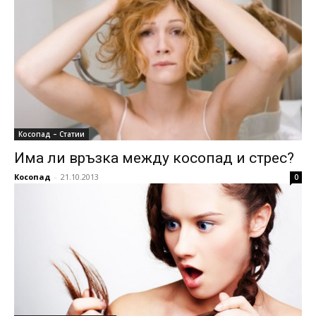
Косопад – Статии
Има ли връзка между косопад и стрес?
Косопад
-
21.10.2013
0