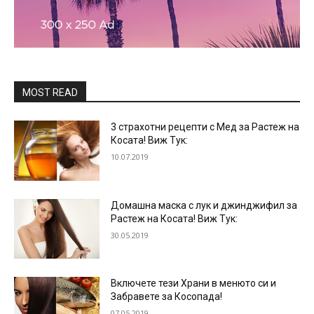
MOST READ
3 страхотни рецепти с Мед за Растеж на
Косата! Виж Тук:
10.07.2019
Домашна маска с лук и джинджифил за
Растеж на Косата! Виж Тук:
30.05.2019
Включете тези Храни в менюто си и
Забравете за Косопада!
07.05.2019