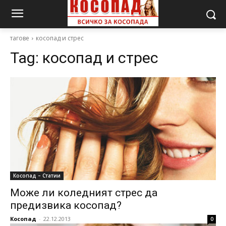
тагове
косопад и стрес
Tag:
косопад и стрес
Косопад – Статии
Може ли коледният стрес да
предизвика косопад?
Косопад
-
22.12.2013
0