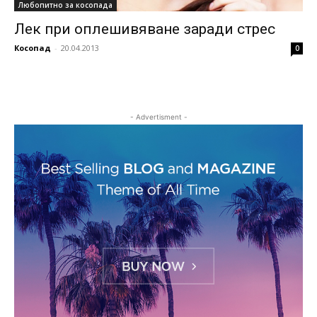
Любопитно за косопада
Лек при оплешивяване заради стрес
Косопад
-
20.04.2013
0
- Advertisment -