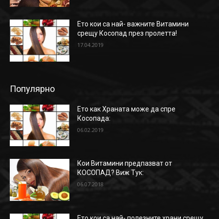
Ето кои са най- важните Витамини
срещу Косопад през пролетта!
17.04.2019
Популярно
Ето как Храната може да спре
Косопада:
06.02.2019
Кои Витамини предпазват от
КОСОПАД? Виж Тук:
06.07.2018
Ето кои са най- полезните храни срещу