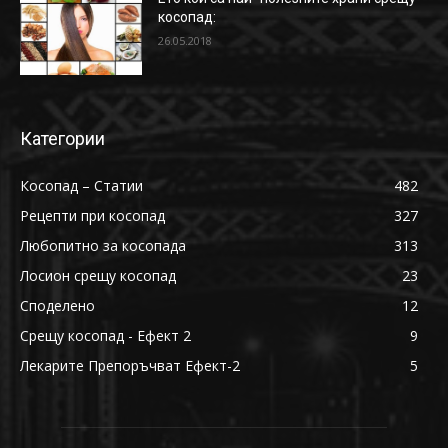
косопад:
26.05.2018
Категории
Косопад – Статии
482
Рецепти при косопад
327
Любопитно за косопада
313
Лосион срещу косопад
23
Споделено
12
Срещу косопад - Ефект 2
9
Лекарите Препоръчват Ефект-2
5