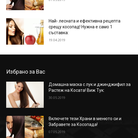
Най- лесната и ефективна рецепта
срещу косопад! Нужна е само 1
съставка:
19.04.2019
Избрано за Вас
Домашна маска с лук и джинджифил за
Растеж на Косата! Виж Тук:
30.05.2019
Включете тези Храни в менюто си и
Забравете за Косопада!
07.05.2019