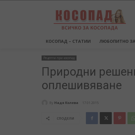
КОСОПАД – СТАТИИ
ЛЮБОПИТНО ЗА
Рецепти при косопад
Природни решени
оплешивяване
By
Надя Колева
17.01.2015
СПОДЕЛИ