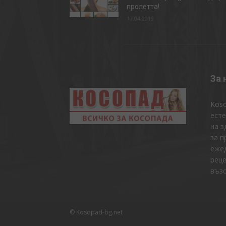
пролетта!
17.04.2019
За 
Koso
есте
на з
за п
ежед
реце
възс
© Kosopad-bg.net