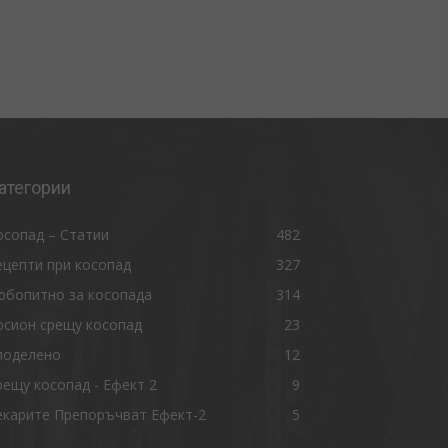
атегории
осопад – Статии
482
ецепти при косопад
327
юбопитно за косопада
314
осион срещу косопад
23
поделено
12
рещу косопад - Ефект 2
9
екарите Препоръчват Ефект-2
5