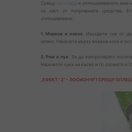
Срещу
косопада
и оплешивяването има м
са част от популярните средства. Е
оплешивяване:
1. Морков и кокос
. Изцедете сок от д
мляко. Нанесете върху влажна коса и ост
2. Ром и лук.
За да контролирате косопа
Нарежете лука на късно и го сложете в 2
„ЕФЕКТ- 2“ – ЛОСИОН №1 СРЕЩУ ОПЛЕ