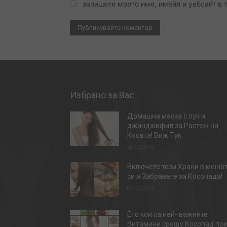
запишете моето име, имейл и уебсайт в 
Избрано за Вас
Домашна маска с лук и
джинджифил за Растеж на
Косата! Виж Тук:
30.05.2019
Включете тези Храни в меню
си и Забравете за Косопада!
07.05.2019
Ето кои са най- важните
Витамини срещу Косопад пр