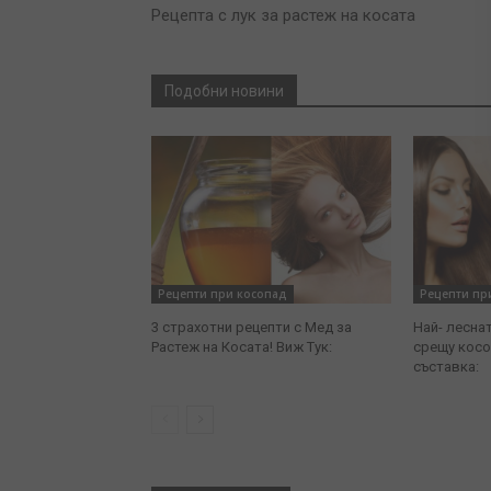
Рецепта с лук за растеж на косата
Подобни новини
Рецепти при косопад
Рецепти пр
3 страхотни рецепти с Мед за
Най- лесна
Растеж на Косата! Виж Тук:
срещу косо
съставка: