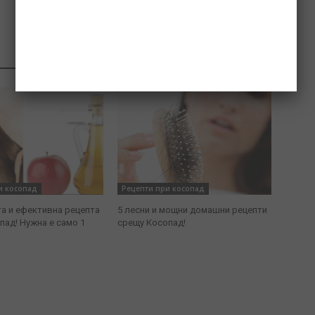
Как да се избавим от косопада
и косопад
Рецепти при косопад
та и ефективна рецепта
5 лесни и мощни домашни рецепти
пад! Нужна е само 1
срещу Косопад!