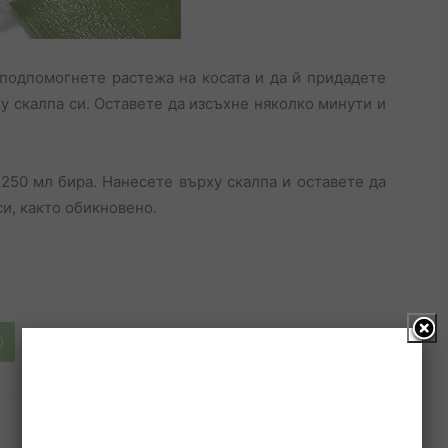
а подпомогнете растежа на косата и да й придадете
у скалпа си. Оставете да изсъхне няколко минути и
 250 мл бира. Нанесете върху скалпа и оставете да
си, както обикновено.
Следваща статия