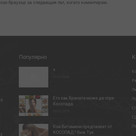
този браузър за следващия път, когато коментирам.
Популярно
К
x
К
01.01.2020
Р
Л
Л
Ето как Храната може да спре
то
Косопада:
С
06.02.2019
С
Л
Кои Витамини предпазват от
КОСОПАД? Виж Тук:
ез