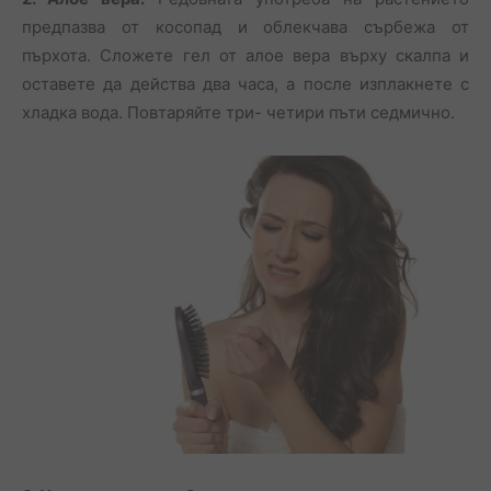
предпазва от косопад и облекчава сърбежа от
пърхота. Сложете гел от алое вера върху скалпа и
оставете да действа два часа, а после изплакнете с
хладка вода. Повтаряйте три- четири пъти седмично.