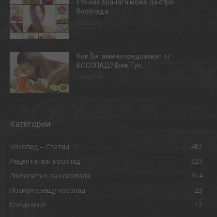
Ето как Храната може да спре
Косопада:
06.02.2019
Кои Витамини предпазват от
КОСОПАД? Виж Тук:
06.07.2018
Категории
Косопад – Статии
482
Рецепти при косопад
327
Любопитно за косопада
314
Лосион срещу косопад
23
Споделено
12