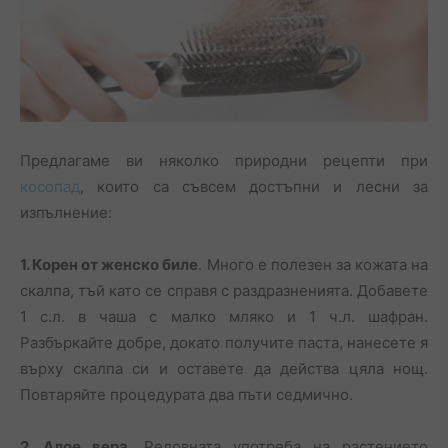
Предлагаме ви няколко природни рецепти при
косопад
, които са съвсем достъпни и лесни за
изпълнение:
1. Корен от женско биле
. Много е полезен за кожата на
скалпа, тъй като се справя с раздразненията. Добавете
1 с.л. в чаша с малко мляко и 1 ч.л. шафран.
Разбъркайте добре, докато получите паста, нанесете я
върху скалпа си и оставете да действа цяла нощ.
Повтаряйте процедурата два пъти седмично.
2. Алое вера.
Редовната употреба на растението