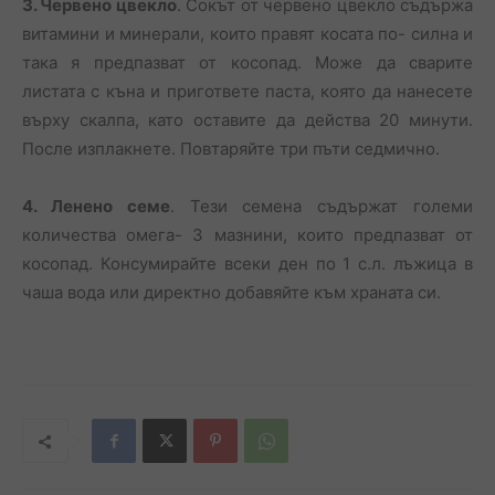
3. Червено цвекло
. Сокът от червено цвекло съдържа
витамини и минерали, които правят косата по- силна и
така я предпазват от косопад. Може да сварите
листата с къна и пригответе паста, която да нанесете
върху скалпа, като оставите да действа 20 минути.
После изплакнете. Повтаряйте три пъти седмично.
4. Ленено семе
. Тези семена съдържат големи
количества омега- 3 мазнини, които предпазват от
косопад. Консумирайте всеки ден по 1 с.л. лъжица в
чаша вода или директно добавяйте към храната си.