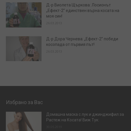
Д-р Виолета Щъркова: Лосионът
„Ефект-2” единствен върна косата на
моя син!
26.03.2013
Д-р Дора Чернева: „Ефект-2” победи
косопада от първия път!
26.03.2013
Избрано за Вас
Домашна маска с лук и джинджифил за
Растеж на Косата! Виж Тук:
30.05.2019