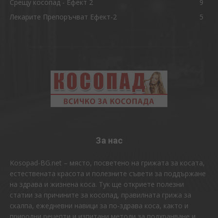
Срещу косопад - Ефект 2
9
Лекарите Препоръчват Ефект-2
5
За нас
Kosopad-BG.net – място, посветено на грижата за косата,
естествената красота и полезните съвети за поддържане
на здрава и жизнена коса. Тук ще откриете полезни
статии за причините за косопад, правилната грижа за
скалпа, ежедневни навици за по-здрава коса, както и
природни рецепти и изпитани методи за подхранване и