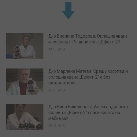
Д-р Виолина Тодорова: Оплешивяване
и косопад?! Решението е „Ефект-2“!
18.10.2013
Д-р Марлена Матева: Срещу косопад и
оплешивяване „Ефект-2” е без
алтернатива!
26.03.2013
Д-р Нина Николова от Александровска
болница: „Ефект-2” спаси косата на
майка ми!
26.03.2013