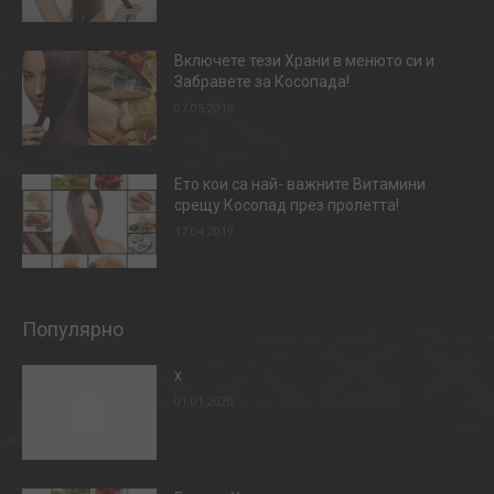
Включете тези Храни в менюто си и
Забравете за Косопада!
07.05.2019
Ето кои са най- важните Витамини
срещу Косопад през пролетта!
17.04.2019
Популярно
x
01.01.2020