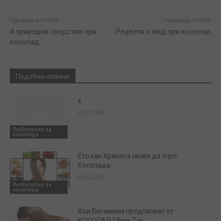
Предишна статия
Следваща статия
4 природни средства при
Рецепта с мед при косопад
косопад
Подобни новини
x
01.01.2020
Любопитно за
косопада
Ето как Храната може да спре
Косопада:
06.02.2019
Любопитно за
косопада
Кои Витамини предпазват от
КОСОПАД? Виж Тук: