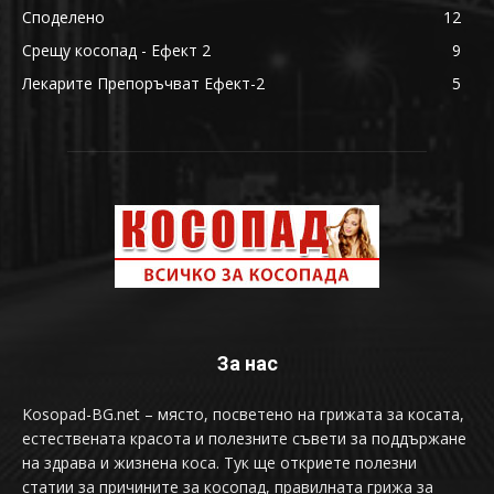
Споделено
12
Срещу косопад - Ефект 2
9
Лекарите Препоръчват Ефект-2
5
За нас
Kosopad-BG.net – място, посветено на грижата за косата,
естествената красота и полезните съвети за поддържане
на здрава и жизнена коса. Тук ще откриете полезни
статии за причините за косопад, правилната грижа за