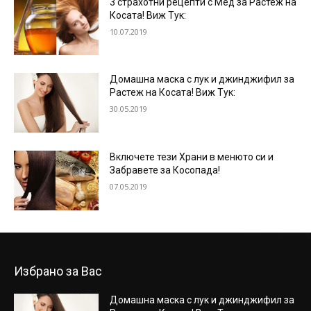
3 страхотни рецепти с Мед за Растеж на
Косата! Виж Тук:
10.07.2019
Домашна маска с лук и джинджифил за
Растеж на Косата! Виж Тук:
30.05.2019
Включете тези Храни в менюто си и
Забравете за Косопада!
07.05.2019
Избрано за Вас
Домашна маска с лук и джинджифил за