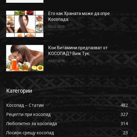
Ето как Храната може да спре
Косопада:
06.02.2019
Кои Витамини предпазват от
КОСОПАД? Виж Тук:
06.07.2018
Категории
Косопад – Статии
482
Рецепти при косопад
327
Любопитно за косопада
314
Лосион срещу косопад
23