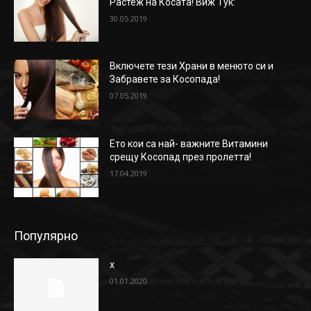
Растеж на Косата! Виж Тук:
30.05.2019
Включете тези Храни в менюто си и
Забравете за Косопада!
07.05.2019
Ето кои са най- важните Витамини
срещу Косопад през пролетта!
17.04.2019
Популярно
x
01.01.2020