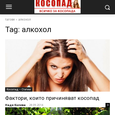
тагове
алкохол
Tag:
алкохол
Косопад – Статии
Фактори, които причиняват косопад
Надя Колева
-
28.09.2014
0