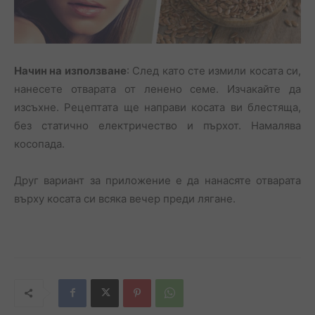
Начин на използване
: След като сте измили косата си,
нанесете отварата от ленено семе. Изчакайте да
изсъхне. Рецептата ще направи косата ви блестяща,
без статично електричество и пърхот. Намалява
косопада.
Друг вариант за приложение е да нанасяте отварата
върху косата си всяка вечер преди лягане.