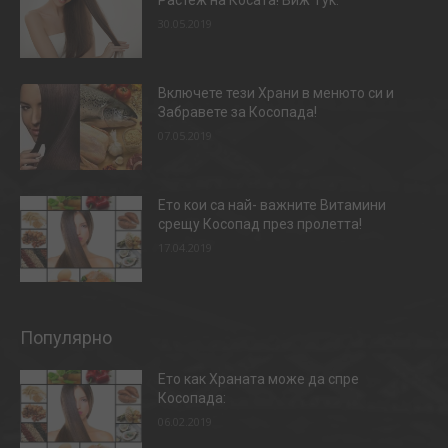
Растеж на Косата! Виж Тук:
30.05.2019
Включете тези Храни в менюто си и
Забравете за Косопада!
07.05.2019
Ето кои са най- важните Витамини
срещу Косопад през пролетта!
17.04.2019
Популярно
Ето как Храната може да спре
Косопада:
06.02.2019