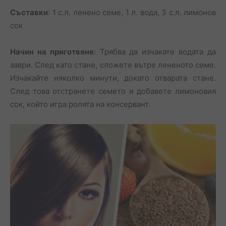
Съставки
: 1 с.л. ленено семе, 1 л. вода, 3 с.л. лимонов
сок
Начин на приготвяне
: Трябва да изчакате водата да
заври. След като стане, сложете вътре лененото семе.
Изчакайте няколко минути, докато отварата стане.
След това отстранете семето и добавете лимоновия
сок, който игра ролята на консервант.