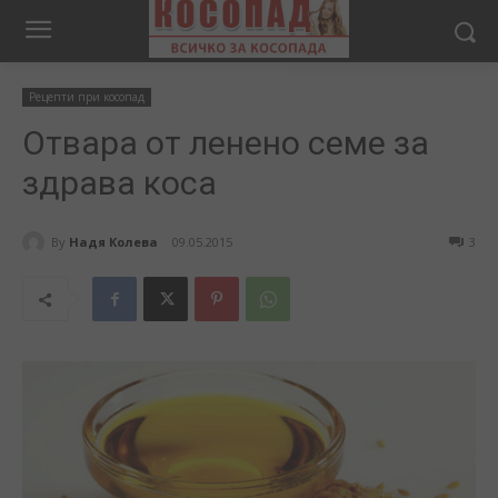
Рецепти при косопад
Отвара от ленено семе за
здрава коса
By
Надя Колева
09.05.2015
3