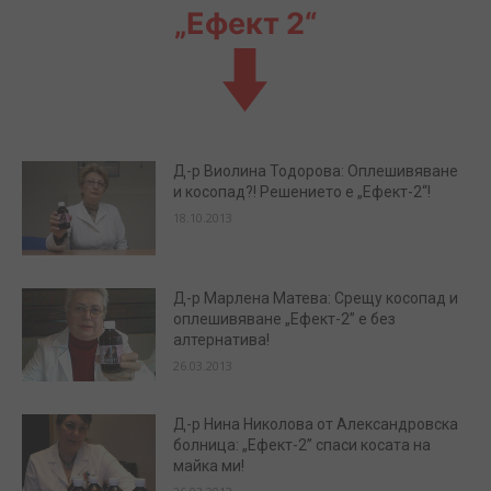
„Ефект 2“
Д-р Виолина Тодорова: Оплешивяване
и косопад?! Решението е „Ефект-2“!
18.10.2013
Д-р Марлена Матева: Срещу косопад и
оплешивяване „Ефект-2” е без
алтернатива!
26.03.2013
Д-р Нина Николова от Александровска
болница: „Ефект-2” спаси косата на
майка ми!