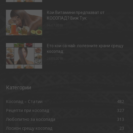
Кои Витамини предпазват от
КОСОПАД? Виж Тук:
06.07.2018
Ето кои са най- полезните храни срещу
косопад:
26.05.2018
Категории
Косопад – Статии
482
Рецепти при косопад
327
Любопитно за косопада
313
Лосион срещу косопад
23