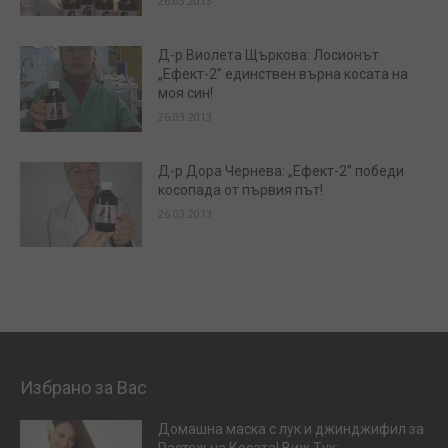
26.03.2013
Д-р Виолета Щъркова: Лосионът
„Ефект-2” единствен върна косата на
моя син!
26.03.2013
Д-р Дора Чернева: „Ефект-2” победи
косопада от първия път!
26.03.2013
Избрано за Вас
Домашна маска с лук и джинджифил за