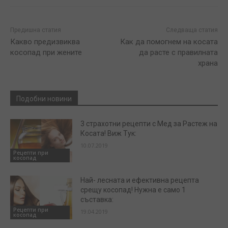
Предишна статия
Следваща статия
Какво предизвиква
Как да помогнем на косата
косопад при жените
да расте с правилната
храна
Подобни новини
3 страхотни рецепти с Мед за Растеж на
Косата! Виж Тук:
10.07.2019
Рецепти при
косопад
Най- лесната и ефективна рецепта
срещу косопад! Нужна е само 1
съставка:
Рецепти при
19.04.2019
косопад